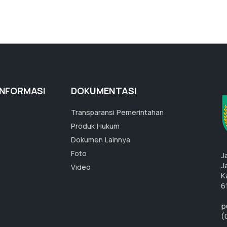
INFORMASI
DOKUMENTASI
Transparansi Pemerintahan
Produk Hukum
Dokumen Lainnya
Foto
J
J
Video
K
6
p
(